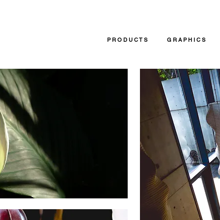
P R O D U C T S
G R A P H I C S