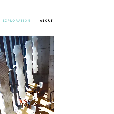
E X P L O R A T I O N
A B O U T